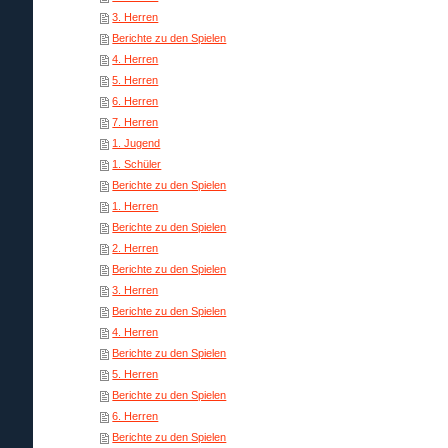
3. Herren
Berichte zu den Spielen
4. Herren
5. Herren
6. Herren
7. Herren
1. Jugend
1. Schüler
Berichte zu den Spielen
1. Herren
Berichte zu den Spielen
2. Herren
Berichte zu den Spielen
3. Herren
Berichte zu den Spielen
4. Herren
Berichte zu den Spielen
5. Herren
Berichte zu den Spielen
6. Herren
Berichte zu den Spielen